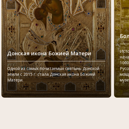
Бол
Ист
Донская икона Божией Матери
нача
1000
Одной из самых почитаемых святынь Донской
Русс
земли с 2015 г. стала Донская икона Божией
моще
Матери.
музе