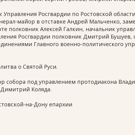
к Управления Росгвардии по Ростовской област
генерал-майор в отставке Андрей Мальченко, з
оте полковник Алексей Галкин, начальник упра
вления Росгвардии полковник Дмитрий Бушуев,
динениями Главного военно-политического упр
литва о Святой Руси.
ор собора под управлением протодиакона Влад
 Димитрий Коляда.
товской-на-Дону епархии