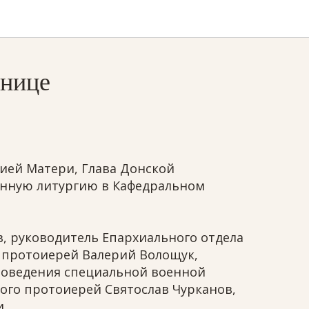
тнице
жией Матери, Глава Донской
енную литургию в Кафедральном
, руководитель Епархиального отдела
протоиерей Валерий Волощук,
роведения специальной военной
кого протоиерей Святослав Чурканов,
.