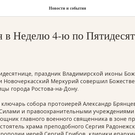
Новости и события
я в Неделю 4-ю по Пятидеся
ятидесятнице, праздник Владимирской иконы Бо
и Новочеркасский Меркурий совершил Божеств
цы города Ростова-на-Дону.
 ключарь собора протоиерей Александр Брянцев
Силами и правоохранительными учреждениями 
мощник главного военного священника в зоне п
астоятель храма преподобного Сергия Радонежс
рополии иерей Сергий Грибов, клирики епархии