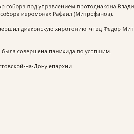
ор собора под управлением протодиакона Влад
собора иеромонах Рафаил (Митрофанов).
вершил диаконскую хиротонию: чтец Федор Ми
 была совершена панихида по усопшим.
товской-на-Дону епархии