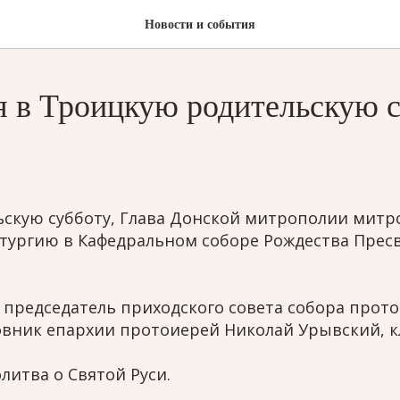
Новости и события
я в Троицкую родительскую 
льскую субботу, Глава Донской митрополии мит
ургию в Кафедральном соборе Рождества Пресв
председатель приходского совета собора прото
овник епархии протоиерей Николай Урывский, к
литва о Святой Руси.