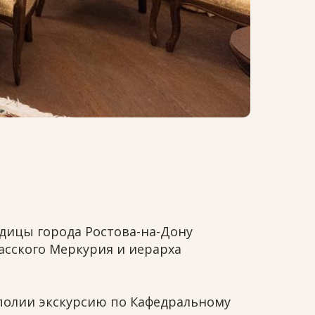
одицы города Ростова-на-Дону
асского Меркурия и иерарха
полии экскурсию по Кафедральному