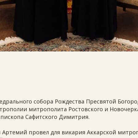
афедрального собора Рождества Пресвятой Богор
итрополии митрополита Ростовского и Новочерк
пископа Сафитского Димитрия.
й Артемий провел для викария Аккарской митро